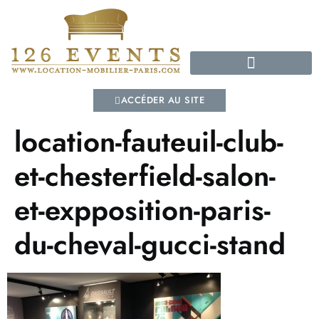
GUIDE DE LA LOCATION
ACCÉDER AU SITE
location-fauteuil-club-
et-chesterfield-salon-
et-expposition-paris-
du-cheval-gucci-stand